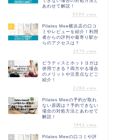
できない場合の対処方法と
あわせて解説！
3590
view
Pilates Mee横浜店の口コ
3
ミやレビューを紹介！利用
者からの評判や最寄り駅か
らのアクセスは？
2375
view
ピラティスとホットヨガは
4
併用できる？両方やる場合
のメリットや注意点などご
紹介！
2286
view
Pilates Meeの予約が取れ
5
ない原因は？予約できない
場合の対処方法とあわせて
解説！
1942
view
Pilates Meeの口コミや評
6