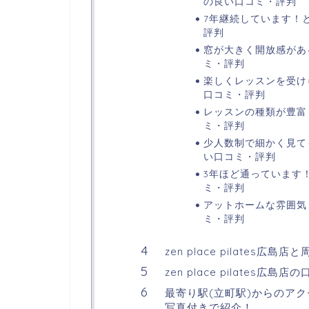
の良い口コミ・評判
7年継続しています！という
評判
窓が大きく開放感がある！
ミ・評判
楽しくレッスンを受けられ
口コミ・評判
レッスンの種類が豊富！とい
ミ・評判
少人数制で細かく見てもら
い口コミ・評判
3年ほど通っています！とい
ミ・評判
アットホームな雰囲気！とい
ミ・評判
zen place pilate
zen place pilates広
最寄り駅(立町駅)からのアクセス
写真付きで紹介！