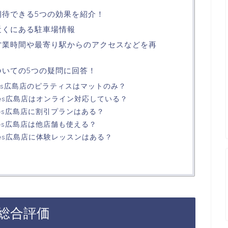
広島店に期待できる5つの効果を紹介！
島店の近くにある駐車場情報
s広島店の営業時間や最寄り駅からのアクセスなどを再
広島店についての5つの疑問に回答！
pilates広島店のピラティスはマットのみ？
pilates広島店はオンライン対応している？
ilates広島店に割引プランはある？
ilates広島店は他店舗も使える？
pilates広島店に体験レッスンはある？
島店の総合評価