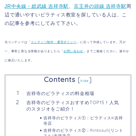
JR中央線・総武線 吉祥寺駅
、
京王井の頭線 吉祥寺駅
周
辺で通いやすいピラティス教室を探している人は、こ
の記事を参考にしてみて下さい。
当コンテンツは「
コンテンツ制作・運営ポリシー
」に沿って作成しています。万が
一、事実と異なる情報がありましたら「
お問い合わせ
」までご連絡ください。速やか
に修正いたします。
Contents
[
]
hide
吉祥寺のピラティスの料金相場
吉祥寺のピラティスおすすめTOP15！人気
のスタジオをご紹介！
吉祥寺のピラティス①：ピラティスK吉祥
寺店
吉祥寺のピラティス②：Rintosull(リント
スル)吉祥寺店